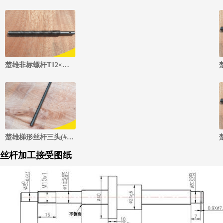
楚雄非标螺杆T12×螺距7.5.三头(#20钢)
楚雄梯形丝杆三头(#45钢)
丝杆加工接受图纸