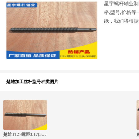
星宇螺杆轴业制
格,型号,价格等
纸，我们将根据
楚雄加工丝杆型号种类图片
楚雄T12×螺距3.17(304不锈钢)梯形丝杆