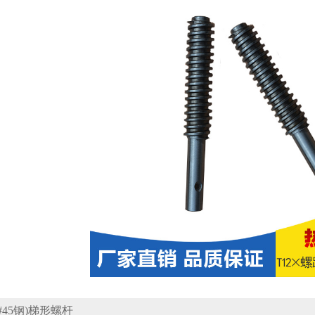
45钢)梯形螺杆