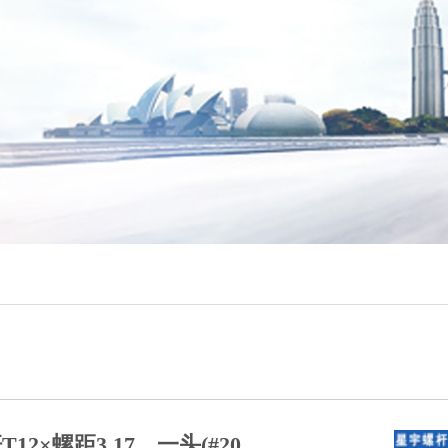
12×螺距3.17，一头(#20