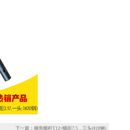
下一篇：梯形螺杆T12×螺距7.5，三头(#20钢)