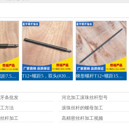
T12×螺距5，双头(#20钢)梯形螺杆
梯形螺杆T12×螺距15，五头（#20钢）
梯形螺杆T12×螺距7.5，三头(#20钢)
牙条批发
河北加工滚珠丝杆型号
工方法
滚珠丝杆的螺母加工
丝杆加工
高精密丝杆加工视频