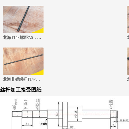
龙海T14×螺距7.5，三头梯形丝杆（#45钢）
龙海非标螺杆T14×螺距12，三头（#20钢）
丝杆加工接受图纸