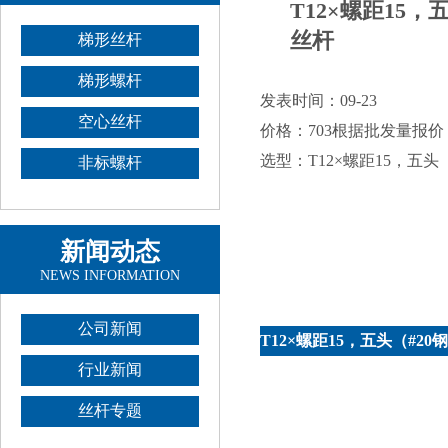
T12×螺距15，
丝杆
梯形丝杆
梯形螺杆
发表时间：09-23
空心丝杆
价格：
703
根据批发量报价
选型：T12×螺距15，五头
非标螺杆
新闻动态
NEWS INFORMATION
公司新闻
T12×螺距15，五头（#2
行业新闻
丝杆专题