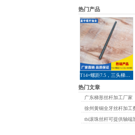
热门产品
T14×螺距7.5，三头梯形丝杆（#45钢）
热门文章
广东梯形丝杆加工厂家
徐州黄铜全牙丝杆加工
tbi滚珠丝杆可提供轴端