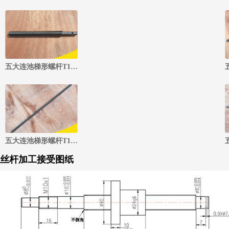
五大连池梯形螺杆T12×螺距7.5，三头(#20钢)
五大连池梯形螺杆T12×螺距15，五头（#20钢）
丝杆加工接受图纸