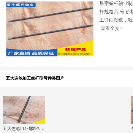
星宇螺杆轴业制
杆规格,型号,价
工详细图纸，我
查看全文>
五大连池加工丝杆型号种类图片
五大连池T14×螺距7.5.三头丝杆(#45钢)